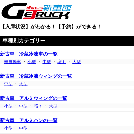
【入庫状況】がわかる！【予約】ができる！
車種別カテゴリー
新古車 冷蔵冷凍車の一覧
軽自動車
・
小型
・
中型
・
増ｔ
・
大型
新古車 冷蔵冷凍ウィングの一覧
中型
・
大型
新古車 アルミウィングの一覧
小型
・
中型
・
増ｔ
・
大型
新古車 アルミバンの一覧
小型
・
中型