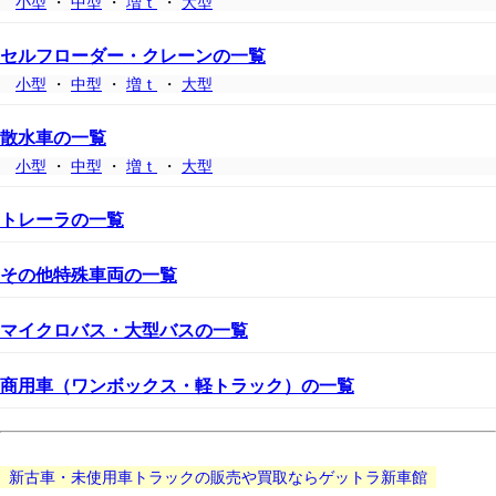
小型
・
中型
・
増ｔ
・
大型
セルフローダー・クレーンの一覧
小型
・
中型
・
増ｔ
・
大型
散水車の一覧
小型
・
中型
・
増ｔ
・
大型
トレーラの一覧
その他特殊車両の一覧
マイクロバス・大型バスの一覧
商用車（ワンボックス・軽トラック）の一覧
新古車・未使用車トラックの販売や買取ならゲットラ新車館