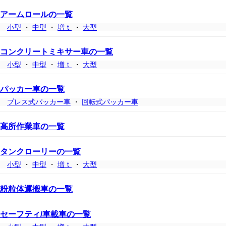
アームロールの一覧
小型
・
中型
・
増ｔ
・
大型
コンクリートミキサー車の一覧
小型
・
中型
・
増ｔ
・
大型
パッカー車の一覧
プレス式パッカー車
・
回転式パッカー車
高所作業車の一覧
タンクローリーの一覧
小型
・
中型
・
増ｔ
・
大型
粉粒体運搬車の一覧
セーフティ/車載車の一覧