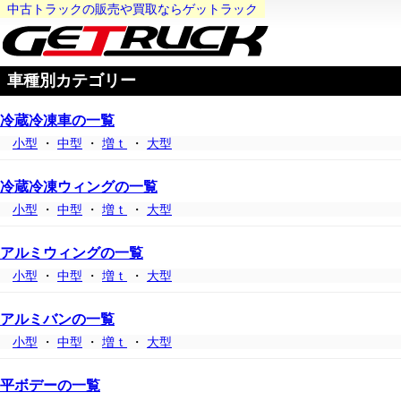
中古トラックの販売や買取ならゲットラック
車種別カテゴリー
冷蔵冷凍車の一覧
小型
・
中型
・
増ｔ
・
大型
冷蔵冷凍ウィングの一覧
小型
・
中型
・
増ｔ
・
大型
アルミウィングの一覧
小型
・
中型
・
増ｔ
・
大型
アルミバンの一覧
小型
・
中型
・
増ｔ
・
大型
平ボデーの一覧