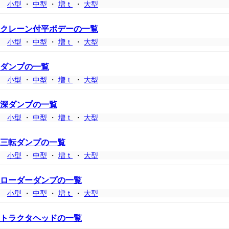
小型
・
中型
・
増ｔ
・
大型
クレーン付平ボデーの一覧
小型
・
中型
・
増ｔ
・
大型
ダンプの一覧
小型
・
中型
・
増ｔ
・
大型
深ダンプの一覧
小型
・
中型
・
増ｔ
・
大型
三転ダンプの一覧
小型
・
中型
・
増ｔ
・
大型
ローダーダンプの一覧
小型
・
中型
・
増ｔ
・
大型
トラクタヘッドの一覧