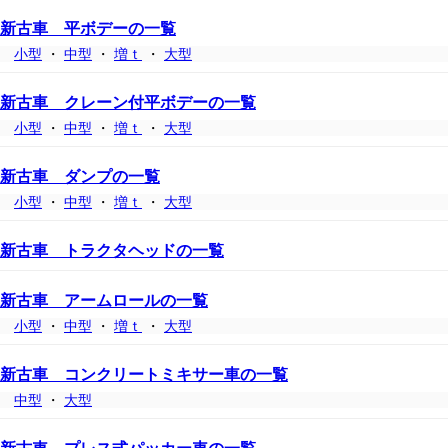
新古車 平ボデーの一覧
小型
・
中型
・
増ｔ
・
大型
新古車 クレーン付平ボデーの一覧
小型
・
中型
・
増ｔ
・
大型
新古車 ダンプの一覧
小型
・
中型
・
増ｔ
・
大型
新古車 トラクタヘッドの一覧
新古車 アームロールの一覧
小型
・
中型
・
増ｔ
・
大型
新古車 コンクリートミキサー車の一覧
中型
・
大型
新古車 プレス式パッカー車の一覧