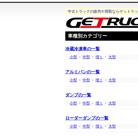
中古トラックの販売や買取ならゲットラッ
車種別カテゴリー
冷蔵冷凍車の一覧
小型
・
中型
・
増ｔ
・
大型
アルミバンの一覧
小型
・
中型
・
増ｔ
・
大型
ダンプの一覧
小型
・
中型
・
増ｔ
・
大型
ローダーダンプの一覧
小型
・
中型
・
増ｔ
・
大型