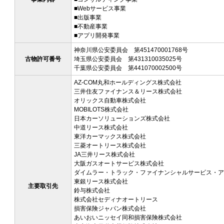
■Webサービス事業
■出版事業
■不動産事業
■アプリ開発事業
神奈川県公安委員会 第451470001768号
古物許可番号
埼玉県公安委員会 第431310035025号
千葉県公安委員会 第441070002500号
AZ-COM丸和ホールディングス株式会社
三井住友ファイナンス＆リース株式会社
オリックス自動車株式会社
MOBILOTS株式会社
日本カーソリューションズ株式会社
中道リース株式会社
東洋カーマックス株式会社
三菱オートリース株式会社
JA三井リース株式会社
大阪ガスオートサービス株式会社
ダイムラー・トラック・ファイナンシャルサービス・ア
東銀リース株式会社
主要取引先
鈴与株式会社
株式会社セディナオートリース
損害保険ジャパン株式会社
あいおいニッセイ同和損害保険株式会社