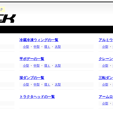
ク
冷蔵冷凍ウィングの一覧
アルミウ
小型
・
中型
・
増ｔ
・
大型
小型
・
平ボデーの一覧
クレーン
小型
・
中型
・
増ｔ
・
大型
小型
・
深ダンプの一覧
三転ダン
小型
・
中型
・
増ｔ
・
大型
小型
・
トラクタヘッドの一覧
アームロ
小型
・