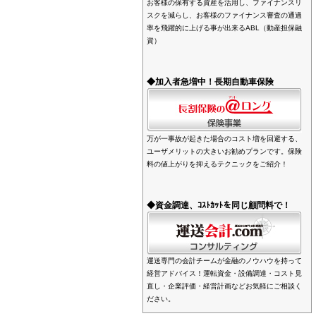
お客様の保有する資産を活用し、ファイナンスリ
スクを減らし、お客様のファイナンス審査の通過
率を飛躍的に上げる事が出来るABL（動産担保融
資）
◆加入者急増中！長期自動車保険
万が一事故が起きた場合のコスト増を回避する、
ユーザメリットの大きいお勧めプランです。保険
料の値上がりを抑えるテクニックをご紹介！
◆資金調達、ｺｽﾄｶｯﾄを同じ顧問料で！
運送専門の会計チームが金融のノウハウを持って
経営アドバイス！運転資金・設備調達・コスト見
直し・企業評価・経営計画などお気軽にご相談く
ださい。