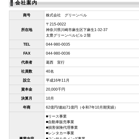
会社案内
商号
株式会社 グリーンベル
〒215-0022
所在地
神奈川県川崎市麻生区下麻生1-32-37
太豊グリーンベルビル２階
TEL
044-980-0035
FAX
044-980-0036
代表者
葛西 宣行
社員数
40名
設立
平成16年11月
資本金
20,000千円
決算月
10月
年商
62億円/連結71億円（令和7年10月期実績）
■リース事業
■自動車販売事業
■損害保険代理事業
■レンタカー事業
事業内容
■コンサルティング事業