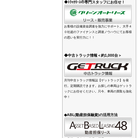
◆ﾄﾗｯｸﾘｰｽの専門スタッフにお任せ！
お客様の設備資金調達を強力にサポート。大手４
０社超のファイナンスと調達ノウハウにてお客様
の思いを実行力に！！
◆中古トラック情報＜約1,000台＞
月刊中古トラック情報誌【ゲットラック】を発
行。定期購読できます。お探しの車両はゲットラ
ックにお任せください。只今、車両の買取も強化
中！
◆ABL(動産担保融資)の活用方法