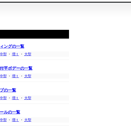
ィングの一覧
中型
・
増ｔ
・
大型
付平ボデーの一覧
中型
・
増ｔ
・
大型
プの一覧
中型
・
増ｔ
・
大型
ールの一覧
中型
・
増ｔ
・
大型