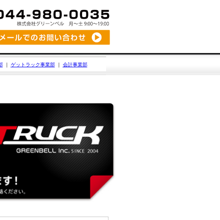
部
｜
ゲットラック事業部
｜
会計事業部