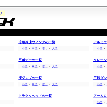
ク
冷蔵冷凍ウィングの一覧
アルミウ
小型
・
中型
・
増ｔ
・
大型
小型
・
平ボデーの一覧
クレーン
小型
・
中型
・
増ｔ
・
大型
小型
・
深ダンプの一覧
三転ダン
小型
・
中型
・
増ｔ
・
大型
小型
・
トラクタヘッドの一覧
アームロ
小型
・