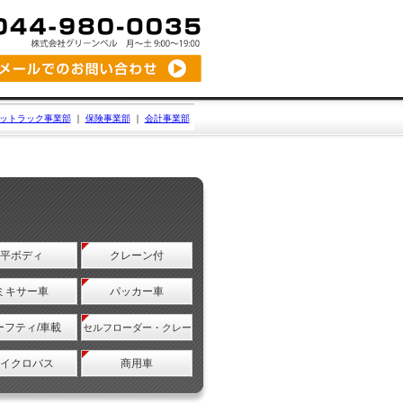
ットラック事業部
｜
保険事業部
｜
会計事業部
平ボディ
クレーン付
ミキサー車
パッカー車
ーフティ/車載
セルフローダー・クレー
ン
イクロバス
商用車