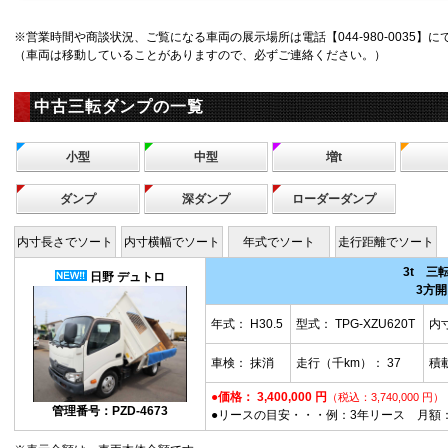
※営業時間や商談状況、ご覧になる車両の展示場所は電話【044-980-0035】
（車両は移動していることがありますので、必ずご連絡ください。）
中古三転ダンプの一覧
小型
中型
増t
ダンプ
深ダンプ
ローダーダンプ
内寸長さでソート
内寸横幅でソート
年式でソート
走行距離でソート
3t 三
日野 デュトロ
3方開
年式：
H30.5
型式： TPG-XZU620T
内寸
車検： 抹消
走行（千km）：
37
積載
●価格： 3,400,000 円
（税込：3,740,000 円）
管理番号：PZD-4673
●リースの目安・・・例：3年リース 月額： 12