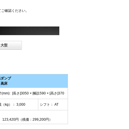
にてご確認ください。
大型
転ダンプ
 高床
(mm):
[長さ]
3050
×
[幅]
1590
×
[高さ]370
（kg）： 3,000
シフト： AT
3,420円（残価：299,200円）