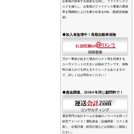
お客様の保有する資産を活用し、ファイナンスリ
スクを減らし、お客様のファイナンス審査の通過
率を飛躍的に上げる事が出来るABL（動産担保融
資）
◆加入者急増中！長期自動車保険
万が一事故が起きた場合のコスト増を回避する、
ユーザメリットの大きいお勧めプランです。保険
料の値上がりを抑えるテクニックもありますの
で、詳しくはお問合せください！
◆資金調達、ｺｽﾄｶｯﾄを同じ顧問料で！
運送専門の会計チームが金融のノウハウを持って
経営アドバイス！運転資金・設備調達・コスト見
直し・企業評価・経営計画などお気軽にご相談く
ださい。