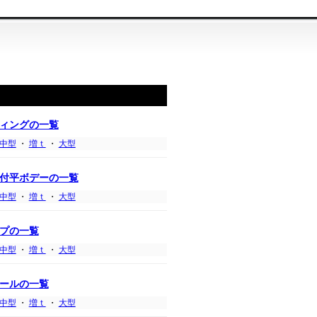
ィングの一覧
中型
・
増ｔ
・
大型
付平ボデーの一覧
中型
・
増ｔ
・
大型
プの一覧
中型
・
増ｔ
・
大型
ールの一覧
中型
・
増ｔ
・
大型