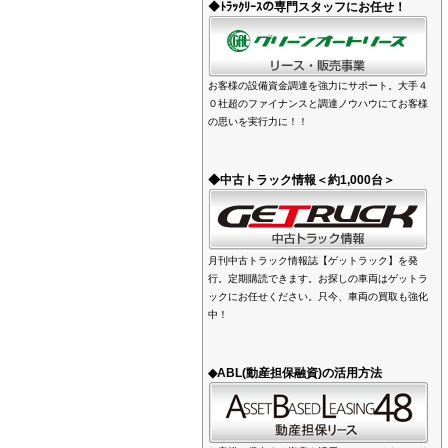
◆ﾄﾗｯｸﾘｰｽの専門スタッフにお任せ！
お客様の設備資金調達を強力にサポート。大手４
０社超のファイナンスと調達ノウハウにてお客様
の思いを実行力に！！
◆中古トラック情報＜約1,000台＞
月刊中古トラック情報誌【ゲットラック】を発
行。定期購読できます。お探しの車両はゲットラ
ックにお任せください。只今、車両の買取も強化
中！
◆ABL(動産担保融資)の活用方法