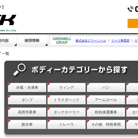
ク】
株式会社グリーンベル
｜
リース事業部
｜
ゲ
 一覧
冷蔵・冷凍車
ウィング
バン
ダンプ
トラクタヘッド
アームロール
高所作業車
タンクローリー
粉粒体運搬車
セ
散水車
トレーラ
その他 特殊車両
マ