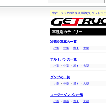
中古トラックの販売や買取ならゲットラッ
車種別カテゴリー
冷蔵冷凍車の一覧
小型
・
中型
・
増ｔ
・
大型
アルミバンの一覧
小型
・
中型
・
増ｔ
・
大型
ダンプの一覧
小型
・
中型
・
増ｔ
・
大型
ローダーダンプの一覧
小型
・
中型
・
増ｔ
・
大型