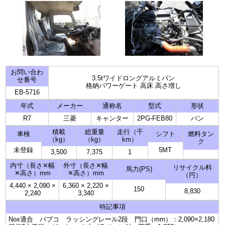
お問い合わ
3.5tワイドロングアルミバン
せ番号
格納パワーゲート 高床 高さ増し
EB-5716
年式
メーカー
通称名
型式
形状
R7
三菱
キャンター
2PG-FEB80
バン
積載
総重量
走行（千
車検
シフト
燃料タン
（kg）
（kg）
km）
ク
未登録
5MT
3,500
7,375
1
内寸（長さ✕幅
外寸（長さ✕幅
リサイクル料
馬力(PS)
✕高さ）mm
✕高さ）mm
（円）
4,440
×
2,090
×
6,360
×
2,220
×
150
8,830
2,240
3,340
特記事項
Nox適合 パブコ ラッシングレール2段 門口（mm）：2,090×2,180