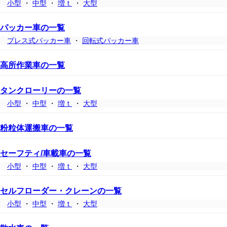
小型
・
中型
・
増ｔ
・
大型
パッカー車の一覧
プレス式パッカー車
・
回転式パッカー車
高所作業車の一覧
タンクローリーの一覧
小型
・
中型
・
増ｔ
・
大型
粉粒体運搬車の一覧
セーフティ/車載車の一覧
小型
・
中型
・
増ｔ
・
大型
セルフローダー・クレーンの一覧
小型
・
中型
・
増ｔ
・
大型