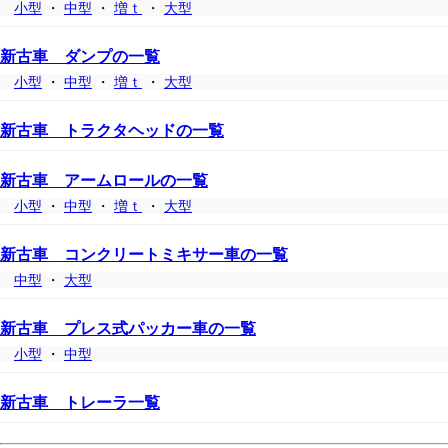
小型
・
中型
・
増ｔ
・
大型
新古車 ダンプの一覧
小型
・
中型
・
増ｔ
・
大型
新古車 トラクタヘッドの一覧
新古車 アームロールの一覧
小型
・
中型
・
増ｔ
・
大型
新古車 コンクリートミキサー車の一覧
中型
・
大型
新古車 プレス式パッカー車の一覧
小型
・
中型
新古車 トレーラ一覧