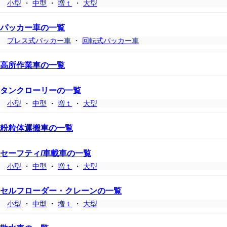
小型
・
中型
・
増ｔ
・
大型
パッカー車の一覧
プレス式パッカー車
・
回転式パッカー車
高所作業車の一覧
タンクローリーの一覧
小型
・
中型
・
増ｔ
・
大型
粉粒体運搬車の一覧
セーフティ/車載車の一覧
小型
・
中型
・
増ｔ
・
大型
セルフローダー・クレーンの一覧
小型
・
中型
・
増ｔ
・
大型