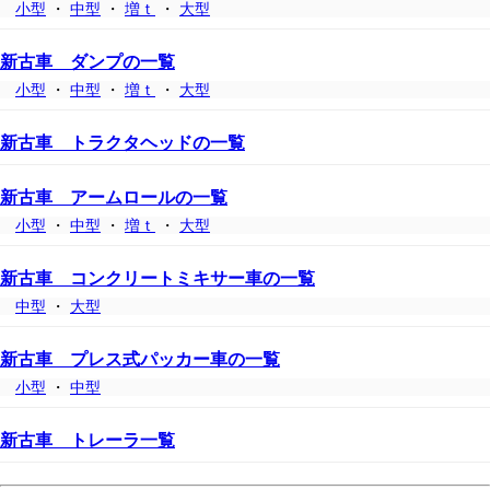
小型
・
中型
・
増ｔ
・
大型
新古車 ダンプの一覧
小型
・
中型
・
増ｔ
・
大型
新古車 トラクタヘッドの一覧
新古車 アームロールの一覧
小型
・
中型
・
増ｔ
・
大型
新古車 コンクリートミキサー車の一覧
中型
・
大型
新古車 プレス式パッカー車の一覧
小型
・
中型
新古車 トレーラ一覧