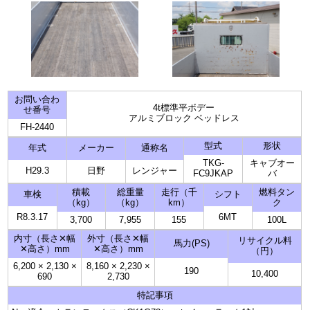
お問い合わ
4t標準平ボデー
せ番号
アルミブロック ベッドレス
FH-2440
型式
形状
年式
メーカー
通称名
TKG-
キャブオー
H29.3
日野
レンジャー
FC9JKAP
バ
積載
総重量
走行（千
燃料タン
車検
シフト
（kg）
（kg）
km）
ク
R8.3.17
6MT
3,700
7,955
155
100L
内寸（長さ✕幅
外寸（長さ✕幅
リサイクル料
馬力(PS)
✕高さ）mm
✕高さ）mm
（円）
6,200
×
2,130
×
8,160
×
2,230
×
190
10,400
690
2,730
特記事項