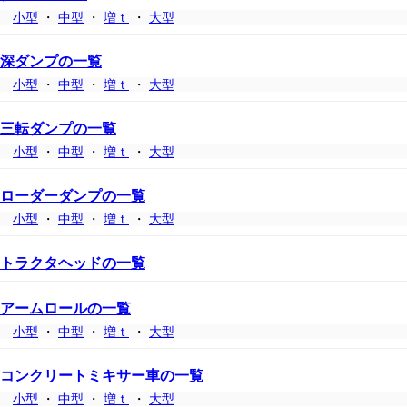
小型
・
中型
・
増ｔ
・
大型
深ダンプの一覧
小型
・
中型
・
増ｔ
・
大型
三転ダンプの一覧
小型
・
中型
・
増ｔ
・
大型
ローダーダンプの一覧
小型
・
中型
・
増ｔ
・
大型
トラクタヘッドの一覧
アームロールの一覧
小型
・
中型
・
増ｔ
・
大型
コンクリートミキサー車の一覧
小型
・
中型
・
増ｔ
・
大型