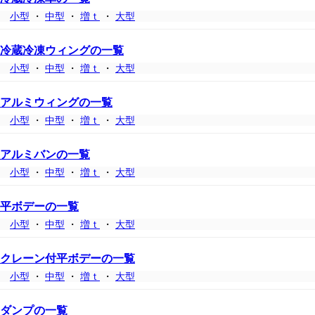
小型
・
中型
・
増ｔ
・
大型
冷蔵冷凍ウィングの一覧
小型
・
中型
・
増ｔ
・
大型
アルミウィングの一覧
小型
・
中型
・
増ｔ
・
大型
アルミバンの一覧
小型
・
中型
・
増ｔ
・
大型
平ボデーの一覧
小型
・
中型
・
増ｔ
・
大型
クレーン付平ボデーの一覧
小型
・
中型
・
増ｔ
・
大型
ダンプの一覧