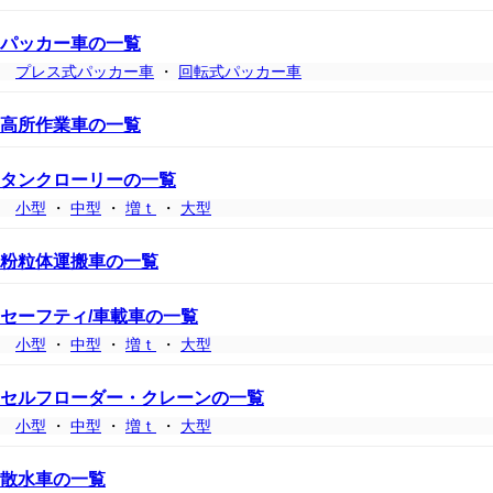
パッカー車の一覧
プレス式パッカー車
・
回転式パッカー車
高所作業車の一覧
タンクローリーの一覧
小型
・
中型
・
増ｔ
・
大型
粉粒体運搬車の一覧
セーフティ/車載車の一覧
小型
・
中型
・
増ｔ
・
大型
セルフローダー・クレーンの一覧
小型
・
中型
・
増ｔ
・
大型
散水車の一覧