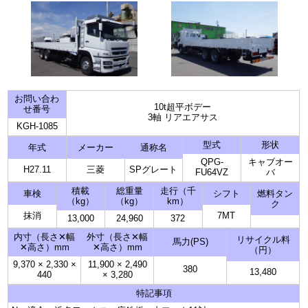
お問い合わ
10t超平ボデー
せ番号
3軸 リアエアサス
KGH-1085
型式
形状
年式
メーカー
通称名
QPG-
キャブオー
H27.11
三菱
SPグレート
FU64VZ
バ
積載
総重量
走行（千
車検
シフト
燃料タン
（kg）
（kg）
km）
ク
抹消
7MT
13,000
24,960
372
内寸（長さ✕幅
外寸（長さ✕幅
リサイクル料
馬力(PS)
✕高さ）mm
✕高さ）mm
（円）
9,370
×
2,330
×
11,900
×
2,490
380
13,480
440
×
3,280
特記事項