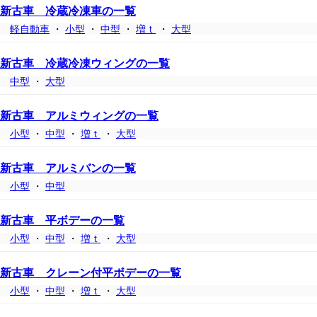
新古車 冷蔵冷凍車の一覧
軽自動車
・
小型
・
中型
・
増ｔ
・
大型
新古車 冷蔵冷凍ウィングの一覧
中型
・
大型
新古車 アルミウィングの一覧
小型
・
中型
・
増ｔ
・
大型
新古車 アルミバンの一覧
小型
・
中型
新古車 平ボデーの一覧
小型
・
中型
・
増ｔ
・
大型
新古車 クレーン付平ボデーの一覧
小型
・
中型
・
増ｔ
・
大型