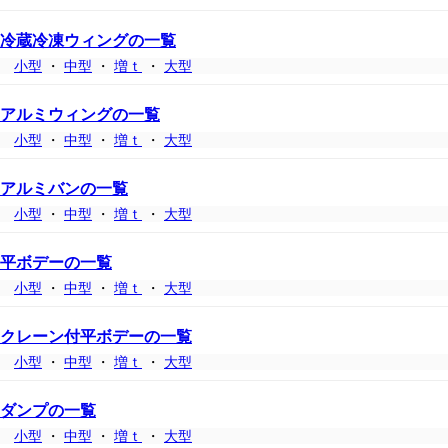
冷蔵冷凍ウィングの一覧
小型
・
中型
・
増ｔ
・
大型
アルミウィングの一覧
小型
・
中型
・
増ｔ
・
大型
アルミバンの一覧
小型
・
中型
・
増ｔ
・
大型
平ボデーの一覧
小型
・
中型
・
増ｔ
・
大型
クレーン付平ボデーの一覧
小型
・
中型
・
増ｔ
・
大型
ダンプの一覧
小型
・
中型
・
増ｔ
・
大型