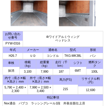
お問い合わ
4tワイドアルミウィング
せ番号
ベッドレス
PYW-0316
年式
メーカー
通称名
型式
形状
H26.7
ＵＤ
コンドル
TKG-MK38L
バン
積載
総重量
走行（千
燃料タン
車検
シフト
（kg）
（kg）
km）
ク
抹消
6MT
3,100
7,990
187
100L
内寸（長さ✕幅
外寸（長さ✕幅
リサイクル料
馬力(PS)
✕高さ）mm
✕高さ）mm
（円）
5,790
×
2,400
×
7,990
×
2,500
×
215
12,690
2,300
3,490
特記事項
Nox適合 パブコ ラッシングレール1段 外装全面仕上済