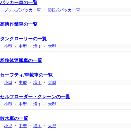
パッカー車の一覧
プレス式パッカー車
・
回転式パッカー車
高所作業車の一覧
タンクローリーの一覧
小型
・
中型
・
増ｔ
・
大型
粉粒体運搬車の一覧
セーフティ/車載車の一覧
小型
・
中型
・
増ｔ
・
大型
セルフローダー・クレーンの一覧
小型
・
中型
・
増ｔ
・
大型
散水車の一覧
小型
・
中型
・
増ｔ
・
大型