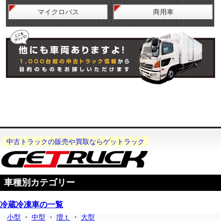
マイクロバス
商用車
中古トラックの販売や買取ならゲットラック
車種別カテゴリー
冷蔵冷凍車の一覧
小型
・
中型
・
増ｔ
・
大型