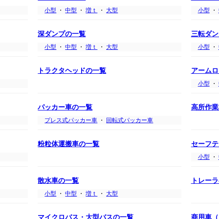
小型
・
中型
・
増ｔ
・
大型
小型
・
深ダンプの一覧
三転ダン
小型
・
中型
・
増ｔ
・
大型
小型
・
トラクタヘッドの一覧
アームロ
小型
・
パッカー車の一覧
高所作業
プレス式パッカー車
・
回転式パッカー車
粉粒体運搬車の一覧
セーフテ
小型
・
散水車の一覧
トレーラ
小型
・
中型
・
増ｔ
・
大型
マイクロバス・大型バスの一覧
商用車（