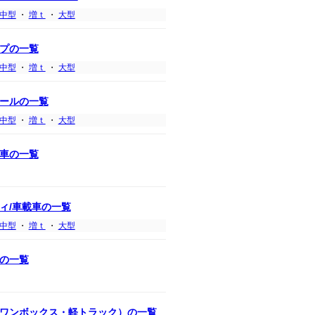
中型
・
増ｔ
・
大型
プの一覧
中型
・
増ｔ
・
大型
ールの一覧
中型
・
増ｔ
・
大型
車の一覧
ィ/車載車の一覧
中型
・
増ｔ
・
大型
の一覧
ワンボックス・軽トラック）の一覧