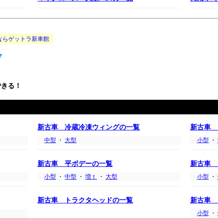
ならゲットラ新車館
できる！
新古車 冷蔵冷凍ウィングの一覧
新古車 
中型
・
大型
小型
・
新古車 平ボデーの一覧
新古車 
小型
・
中型
・
増ｔ
・
大型
小型
・
新古車 トラクタヘッドの一覧
新古車 
小型
・