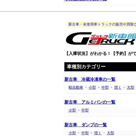
新古車・未使用車トラックの販売や買取
【入庫状況】がわかる！【予約】が
車種別カテゴリー
新古車 冷蔵冷凍車の一覧
軽自動車
・
小型
・
中型
・
増ｔ
・
大型
新古車 アルミバンの一覧
小型
・
中型
新古車 ダンプの一覧
小型
・
中型
・
増ｔ
・
大型