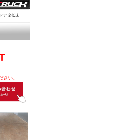
ドア 全低床
T
。
ださい。