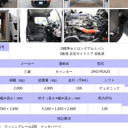
番号
2t標準セミロングアルミバン
3枚扉 左右サイドドア 全低床
メーカー
通称名
型式
三菱
キャンター
2RG-FEA20
積載（kg）
総重量（kg）
走行（千km）
シフト
2,000
4,965
106
デュオニック
幅✕高さ）mm
外寸（長さ✕幅✕高さ）mm
馬力(PS)
,760
×
1,930
5,180
×
1,920
×
2,880
130
特記事項
コ ラッシングレール2段 メッキパーツ