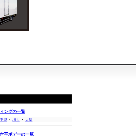
ィングの一覧
中型
・
増ｔ
・
大型
付平ボデーの一覧