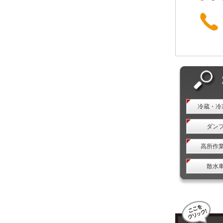
冷蔵・冷
ダン
高所作
散水