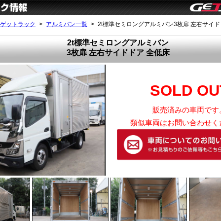
ゲットラック
アルミバン一覧
2t標準セミロングアルミバン3枚扉 左右サイド
2t標準セミロングアルミバン
3枚扉 左右サイドドア 全低床
SOLD OU
販売済みの車両です
類似車両はお問い合わせく