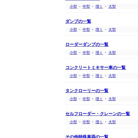
小型
・
中型
・
増ｔ
・
大型
ダンプの一覧
小型
・
中型
・
増ｔ
・
大型
ローダーダンプの一覧
小型
・
中型
・
増ｔ
・
大型
コンクリートミキサー車の一覧
小型
・
中型
・
増ｔ
・
大型
タンクローリーの一覧
小型
・
中型
・
増ｔ
・
大型
セルフローダー・クレーンの一覧
小型
・
中型
・
増ｔ
・
大型
その他特殊車両の一覧