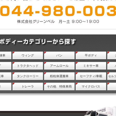
凍車
ウィング
バン
平ボディ
プ
トラクタヘッド
アームロール
ミキサー車
業車
タンクローリー
粉粒体運搬車
セーフティ/車載
セル
車
トレーラ
その他 特殊車両
マイクロバス