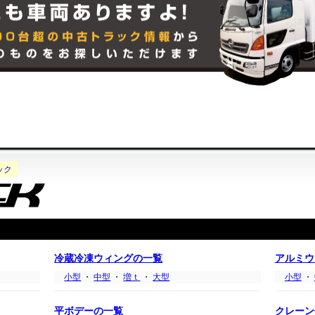
ック
冷蔵冷凍ウィングの一覧
アルミウ
小型
・
中型
・
増ｔ
・
大型
小型
・
平ボデーの一覧
クレーン