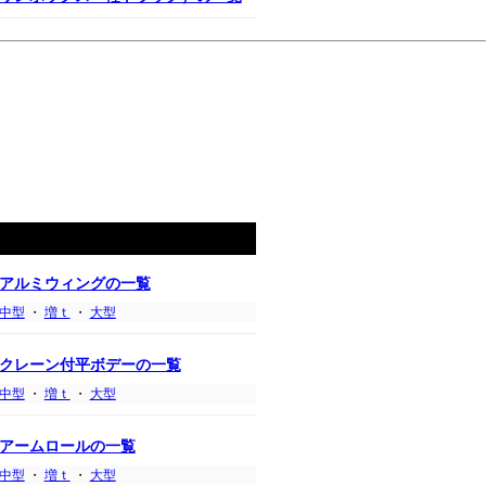
アルミウィングの一覧
中型
・
増ｔ
・
大型
クレーン付平ボデーの一覧
中型
・
増ｔ
・
大型
アームロールの一覧
中型
・
増ｔ
・
大型