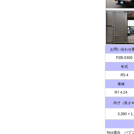
お問い合わせ
PZB-0300
年式
R5.4
車検
R7.4.24
内寸（長さ✕
3,380
×
1
Nox適合 パブ