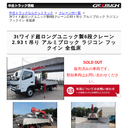
中古トラックならゲットラック
クレーン付一覧
3tワイド超ロングユニック製6段クレーン2.93ｔ吊り アルミブロック ラジコン
フックイン 全低床
3tワイド超ロングユニック製6段クレーン
2.93ｔ吊り アルミブロック ラジコン フッ
クイン 全低床
SOLD OUT
販売済みの車両です。
類似車両はお問い合わせくださ
い。