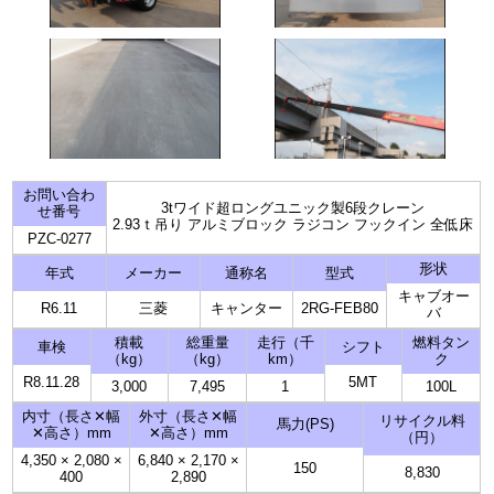
お問い合わ
3tワイド超ロングユニック製6段クレーン
せ番号
2.93ｔ吊り アルミブロック ラジコン フックイン 全低床
PZC-0277
形状
年式
メーカー
通称名
型式
キャブオー
R6.11
三菱
キャンター
2RG-FEB80
バ
積載
総重量
走行（千
燃料タン
車検
シフト
（kg）
（kg）
km）
ク
R8.11.28
5MT
3,000
7,495
1
100L
内寸（長さ✕幅
外寸（長さ✕幅
リサイクル料
馬力(PS)
✕高さ）mm
✕高さ）mm
（円）
4,350
×
2,080
×
6,840
×
2,170
×
150
8,830
400
2,890