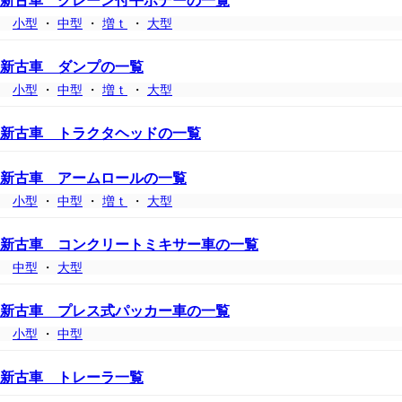
新古車 クレーン付平ボデーの一覧
小型
・
中型
・
増ｔ
・
大型
新古車 ダンプの一覧
小型
・
中型
・
増ｔ
・
大型
新古車 トラクタヘッドの一覧
新古車 アームロールの一覧
小型
・
中型
・
増ｔ
・
大型
新古車 コンクリートミキサー車の一覧
中型
・
大型
新古車 プレス式パッカー車の一覧
小型
・
中型
新古車 トレーラ一覧