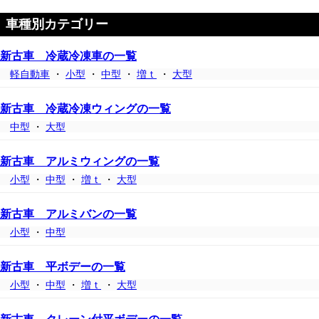
車種別カテゴリー
新古車 冷蔵冷凍車の一覧
軽自動車
・
小型
・
中型
・
増ｔ
・
大型
新古車 冷蔵冷凍ウィングの一覧
中型
・
大型
新古車 アルミウィングの一覧
小型
・
中型
・
増ｔ
・
大型
新古車 アルミバンの一覧
小型
・
中型
新古車 平ボデーの一覧
小型
・
中型
・
増ｔ
・
大型