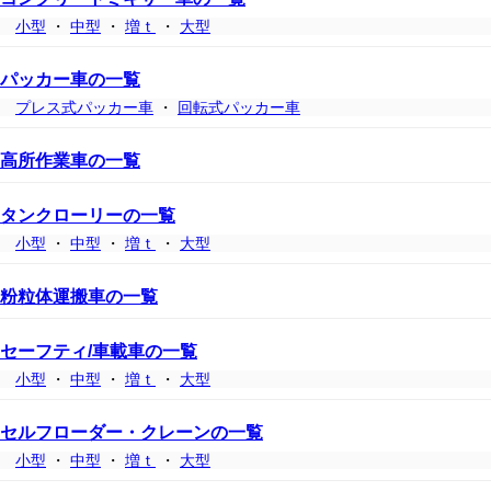
小型
・
中型
・
増ｔ
・
大型
パッカー車の一覧
プレス式パッカー車
・
回転式パッカー車
高所作業車の一覧
タンクローリーの一覧
小型
・
中型
・
増ｔ
・
大型
粉粒体運搬車の一覧
セーフティ/車載車の一覧
小型
・
中型
・
増ｔ
・
大型
セルフローダー・クレーンの一覧
小型
・
中型
・
増ｔ
・
大型