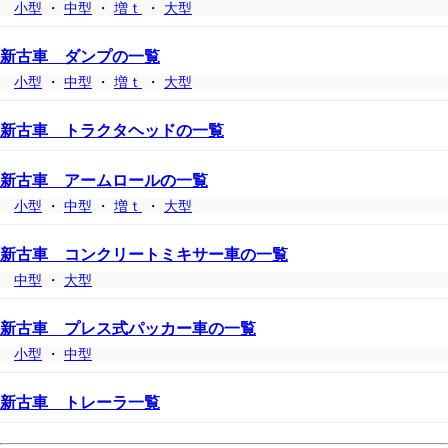
小型
・
中型
・
増ｔ
・
大型
新古車 ダンプの一覧
小型
・
中型
・
増ｔ
・
大型
新古車 トラクタヘッドの一覧
新古車 アームロールの一覧
小型
・
中型
・
増ｔ
・
大型
新古車 コンクリートミキサー車の一覧
中型
・
大型
新古車 プレス式パッカー車の一覧
小型
・
中型
新古車 トレーラ一覧