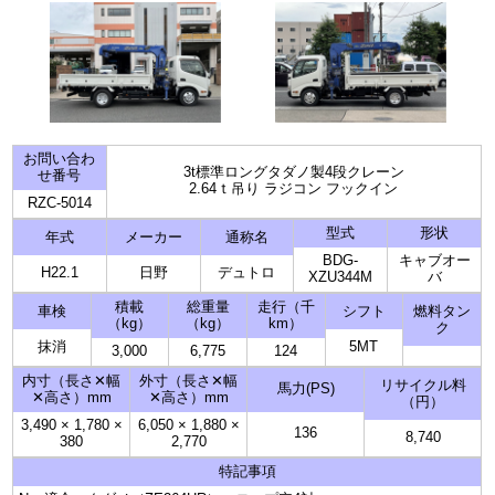
お問い合わ
3t標準ロングタダノ製4段クレーン
せ番号
2.64ｔ吊り ラジコン フックイン
RZC-5014
型式
形状
年式
メーカー
通称名
BDG-
キャブオー
H22.1
日野
デュトロ
XZU344M
バ
積載
総重量
走行（千
車検
シフト
燃料タン
（kg）
（kg）
km）
ク
抹消
5MT
3,000
6,775
124
内寸（長さ✕幅
外寸（長さ✕幅
リサイクル料
馬力(PS)
✕高さ）mm
✕高さ）mm
（円）
3,490
×
1,780
×
6,050
×
1,880
×
136
8,740
380
2,770
特記事項