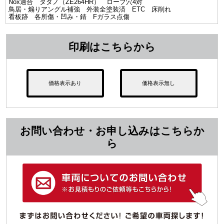
Nox適合 タダノ（ZE264HR） ロープ穴4対
鳥居・煽りアングル補強 外装全塗装済 ETC 床削れ
看板跡 各所傷・凹み・錆 Fガラス点傷
印刷はこちらから
価格表示あり
価格表示無し
お問い合わせ・お申し込みはこちらか
ら