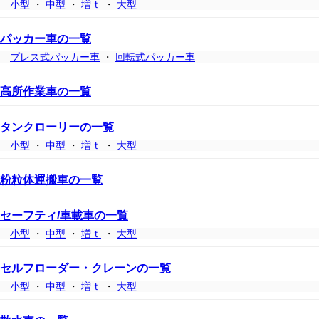
小型
・
中型
・
増ｔ
・
大型
パッカー車の一覧
プレス式パッカー車
・
回転式パッカー車
高所作業車の一覧
タンクローリーの一覧
小型
・
中型
・
増ｔ
・
大型
粉粒体運搬車の一覧
セーフティ/車載車の一覧
小型
・
中型
・
増ｔ
・
大型
セルフローダー・クレーンの一覧
小型
・
中型
・
増ｔ
・
大型