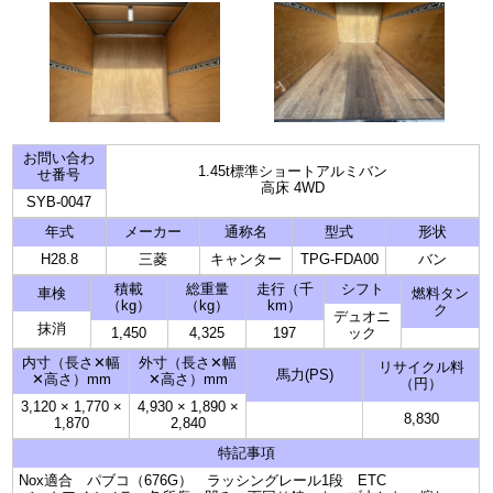
お問い合わ
1.45t標準ショートアルミバン
せ番号
高床 4WD
SYB-0047
年式
メーカー
通称名
型式
形状
H28.8
三菱
キャンター
TPG-FDA00
バン
積載
総重量
走行（千
シフト
車検
燃料タン
（kg）
（kg）
km）
ク
デュオニ
抹消
1,450
4,325
197
ック
内寸（長さ✕幅
外寸（長さ✕幅
リサイクル料
馬力(PS)
✕高さ）mm
✕高さ）mm
（円）
3,120
×
1,770
×
4,930
×
1,890
×
8,830
1,870
2,840
特記事項
Nox適合 パブコ（676G） ラッシングレール1段 ETC