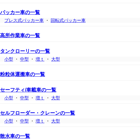
パッカー車の一覧
プレス式パッカー車
・
回転式パッカー車
高所作業車の一覧
タンクローリーの一覧
小型
・
中型
・
増ｔ
・
大型
粉粒体運搬車の一覧
セーフティ/車載車の一覧
小型
・
中型
・
増ｔ
・
大型
セルフローダー・クレーンの一覧
小型
・
中型
・
増ｔ
・
大型
散水車の一覧