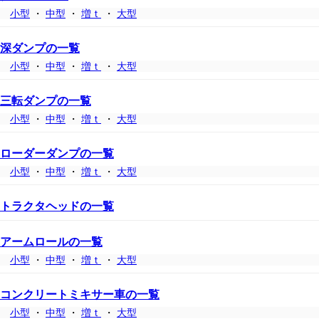
小型
・
中型
・
増ｔ
・
大型
深ダンプの一覧
小型
・
中型
・
増ｔ
・
大型
三転ダンプの一覧
小型
・
中型
・
増ｔ
・
大型
ローダーダンプの一覧
小型
・
中型
・
増ｔ
・
大型
トラクタヘッドの一覧
アームロールの一覧
小型
・
中型
・
増ｔ
・
大型
コンクリートミキサー車の一覧
小型
・
中型
・
増ｔ
・
大型