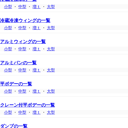
小型
・
中型
・
増ｔ
・
大型
冷蔵冷凍ウィングの一覧
小型
・
中型
・
増ｔ
・
大型
アルミウィングの一覧
小型
・
中型
・
増ｔ
・
大型
アルミバンの一覧
小型
・
中型
・
増ｔ
・
大型
平ボデーの一覧
小型
・
中型
・
増ｔ
・
大型
クレーン付平ボデーの一覧
小型
・
中型
・
増ｔ
・
大型
ダンプの一覧